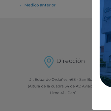
←
Medico anterior
Dirección
Jr. Eduardo Ordoñez 468 - San Borja
(Altura de la cuadra 34 de Av. Aviación)
Lima 41 - Perú