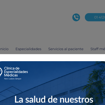
01 41
Inicio
Especialidades
Servicios al paciente
Staff m
a, Julio Mario
rio