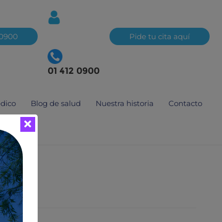
20900
Pide tu cita aquí
01 412 0900
édico
Blog de salud
Nuestra historia
Contacto