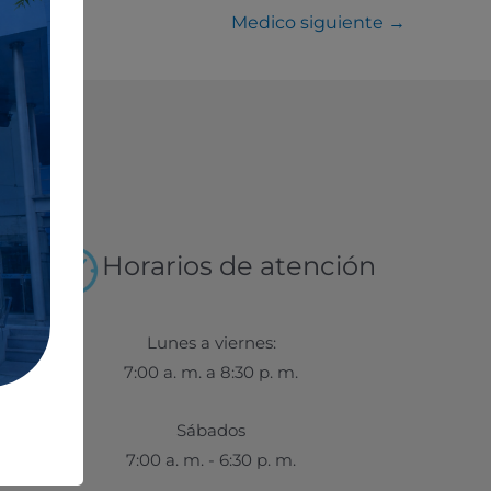
Medico siguiente
→
Horarios de atención
Lunes a viernes:
7:00 a. m. a 8:30 p. m.
Sábados
7:00 a. m. - 6:30 p. m.