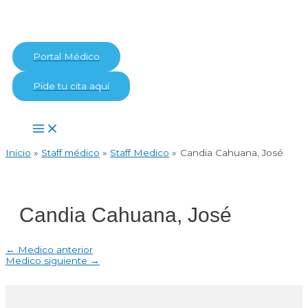
Ir
al
contenido
Portal Médico
Pide tu cita aquí
Main
Menu
Inicio
Staff médico
Staff Medico
Candia Cahuana, José
Candia Cahuana, José
Navegación
←
Medico anterior
de
Medico siguiente
→
entradas