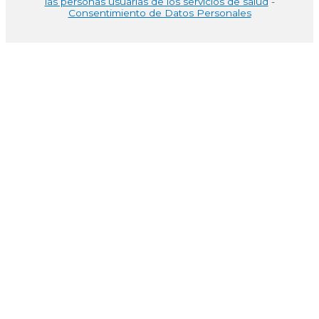
las personas usuarias de los servicios de salud
-
Consentimiento de Datos Personales