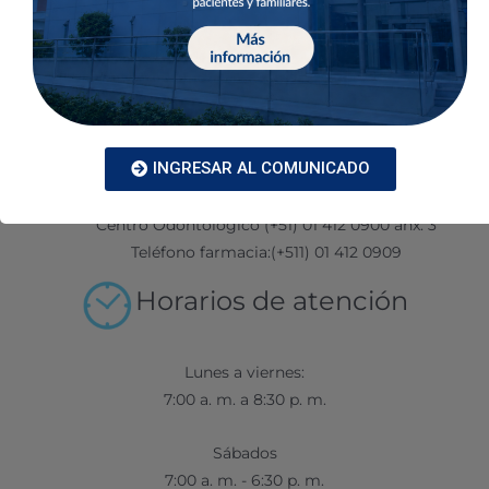
Teléfonos
Central:(+511) 01 412 0900
Emergencias:(+511) 01 412 0922
INGRESAR AL COMUNICADO
Laboratorio:(+511) 01 412 0900 anx. 112
Citas Médicas:(+511) 01 412 0900
Centro Odontológico (+51) 01 412 0900 anx. 3
Teléfono farmacia:(+511) 01 412 0909
Horarios de atención
Lunes a viernes:
7:00 a. m. a 8:30 p. m.
Sábados
7:00 a. m. - 6:30 p. m.