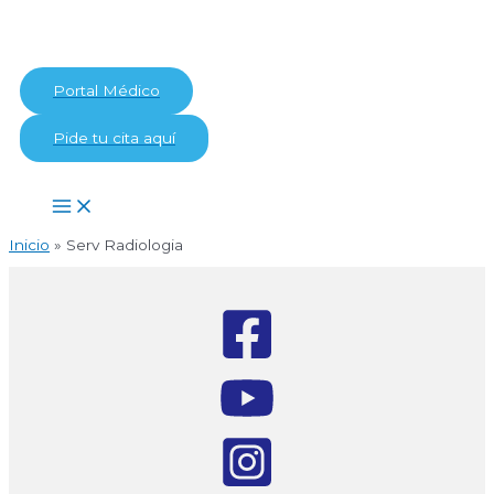
Ir
al
contenido
Portal Médico
Pide tu cita aquí
Main
Menu
Inicio
Serv Radiologia