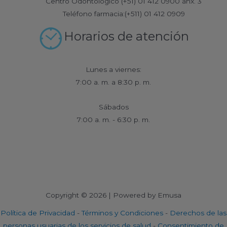
Centro Odontológico (+51) 01 412 0900 anx. 3
Teléfono farmacia:(+511) 01 412 0909
Horarios de atención
Lunes a viernes:
7:00 a. m. a 8:30 p. m.
Sábados
7:00 a. m. - 6:30 p. m.
Copyright © 2026 | Powered by Emusa
Política de Privacidad
-
Términos y Condiciones
-
Derechos de las
personas usuarias de los servicios de salud
-
Consentimiento de