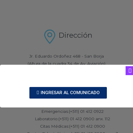
Dirección
Jr. Eduardo Ordoñez 468 - San Borja
(Altura de la cuadra 34 de Av. Aviación)
Lima 41 - Perú
Teléfonos
INGRESAR AL COMUNICADO
Central:(+511) 01 412 0900
Emergencias:(+511) 01 412 0922
Laboratorio:(+511) 01 412 0900 anx. 112
Citas Médicas:(+511) 01 412 0900