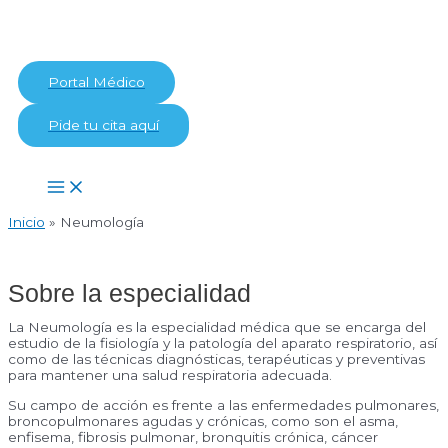
Ir
al
contenido
Portal Médico
Pide tu cita aquí
Main
Menu
Inicio
Neumología
Sobre la especialidad
La Neumología es la especialidad médica que se encarga del
estudio de la fisiología y la patología del aparato respiratorio, así
como de las técnicas diagnósticas, terapéuticas y preventivas
para mantener una salud respiratoria adecuada.
Su campo de acción es frente a las enfermedades pulmonares,
broncopulmonares agudas y crónicas, como son el asma,
enfisema, fibrosis pulmonar, bronquitis crónica, cáncer