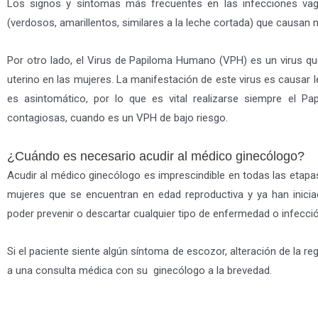
Los signos y síntomas más frecuentes en las infecciones vagin
(verdosos, amarillentos, similares a la leche cortada) que causan m
Por otro lado, el Virus de Papiloma Humano (VPH) es un virus qu
uterino en las mujeres. La manifestación de este virus es causar le
es asintomático, por lo que es vital realizarse siempre el Pa
contagiosas, cuando es un VPH de bajo riesgo.
¿Cuándo es necesario acudir al médico ginecólogo?
Acudir al médico ginecólogo es imprescindible en todas las etapas
mujeres que se encuentran en edad reproductiva y ya han iniciad
poder prevenir o descartar cualquier tipo de enfermedad o infecció
Si el paciente siente algún síntoma de escozor, alteración de la re
a una consulta médica con su ginecólogo a la brevedad.