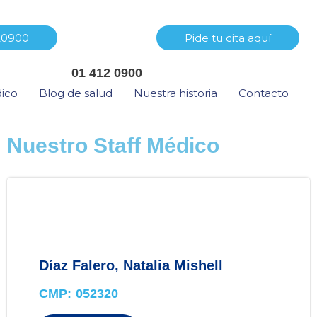
20900
Pide tu cita aquí
01 412 0900
dico
Blog de salud
Nuestra historia
Contacto
Nuestro Staff Médico
Díaz Falero, Natalia Mishell
CMP: 052320