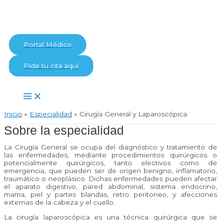
Ir
al
contenido
Portal Médico
Pide tu cita aquí
Main
Menu
Inicio
Especialidad
Cirugía General y Laparoscópica
Sobre la especialidad
La Cirugía General se ocupa del diagnóstico y tratamiento de
las enfermedades, mediante procedimientos quirúrgicos o
potencialmente quirúrgicos, tanto electivos como de
emergencia, que pueden ser de origen benigno, inflamatorio,
traumático o neoplásico. Dichas enfermedades pueden afectar
el aparato digestivo, pared abdominal, sistema endocrino,
mama, piel y partes blandas, retro peritoneo, y afecciones
externas de la cabeza y el cuello.
La cirugía laparoscópica es una técnica quirúrgica que se