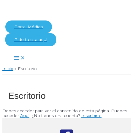
Ir
al
contenido
Portal Médico
Pide tu cita aquí
Main
Menu
Inicio
Escritorio
Escritorio
Debes acceder para ver el contenido de esta página. Puedes
acceder
Aquí
. ¿No tienes una cuenta?
Inscribirte