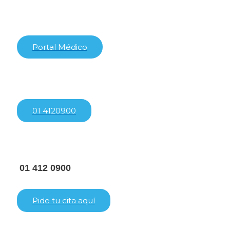
Ir
al
contenido
Portal Médico
01 4120900
01 412 0900
Pide tu cita aquí